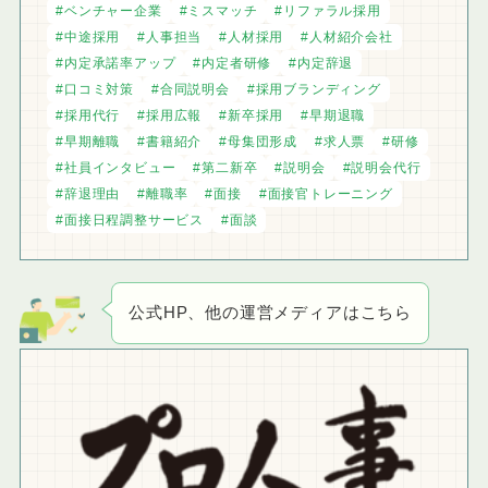
ベンチャー企業
ミスマッチ
リファラル採用
中途採用
人事担当
人材採用
人材紹介会社
内定承諾率アップ
内定者研修
内定辞退
口コミ対策
合同説明会
採用ブランディング
採用代行
採用広報
新卒採用
早期退職
早期離職
書籍紹介
母集団形成
求人票
研修
社員インタビュー
第二新卒
説明会
説明会代行
辞退理由
離職率
面接
面接官トレーニング
面接日程調整サービス
面談
公式HP、他の運営メディアはこちら