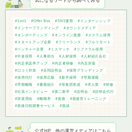
気になるワードから調べてみる
1on1
Offer Box
SNS運用
インターンシップ
インナーブランディング
オウンドメディア
オンボーディング
オンライン面接
スクラム採用
スタートアップ企業
フリーランス
フルリモート
ベンチャー企業
ミスマッチ
リファラル採用
中途採用
人事担当
人材採用
人材紹介会社
内定承諾率アップ
内定者研修
内定辞退
口コミ対策
合同説明会
採用ブランディング
採用代行
採用広報
新卒採用
早期退職
早期離職
書籍紹介
母集団形成
求人票
研修
社員インタビュー
第二新卒
説明会
説明会代行
辞退理由
離職率
面接
面接官トレーニング
面接日程調整サービス
面談
公式HP、他の運営メディアはこちら